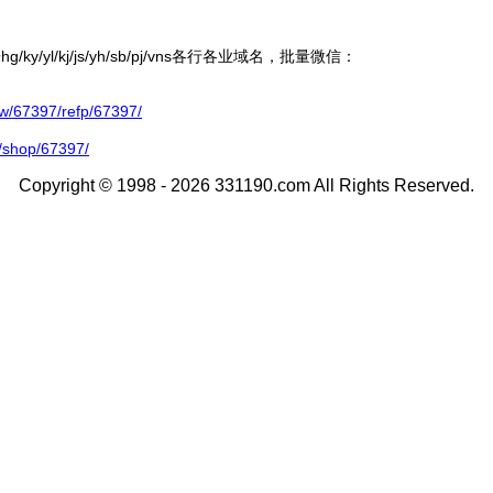
ky/yl/kj/js/yh/sb/pj/vns各行各业域名，批量微信：
67397/refp/67397/
/shop/67397/
Copyright © 1998 - 2026 331190.com All Rights Reserved.